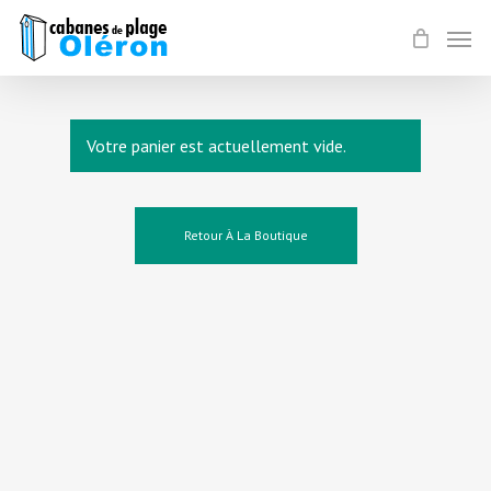
Skip
Men
to
main
content
Votre panier est actuellement vide.
Retour À La Boutique