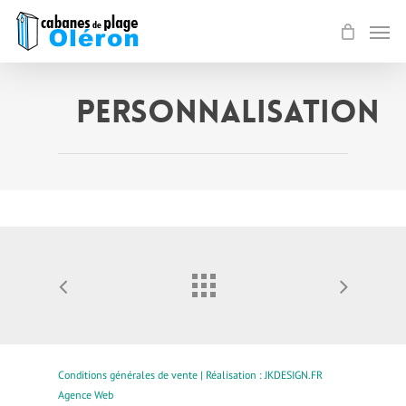
Skip
Men
to
main
content
Personnalisation
Conditions générales de vente | Réalisation :
JKDESIGN.FR
Agence Web